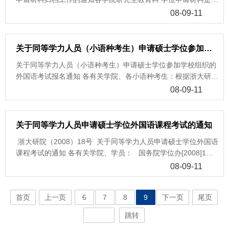
语成绩2”是指外语试卷二成绩；两者成绩合格者才显示合格证书
单，将作为有关考生考试成绩合格的证明。 5、国务院学位委员
号文件中“对于不具备同等学力人员申请硕士学位资格的人员报
录在职人员申请学位的第一手材料，为规范与完善以研究生毕业
编号。 3、 学科综合成绩查询：除建筑学考生外，其余所有考生
08-09-11
会根据教育部《国家教育考试违规处理办法》（教育部第18号
名参加考试的考生，考试部门将不提供考试成绩”的精神，本次
同等学力申请学位管理工作，务请重视做好以研究生毕业同等学
只显示“课程成绩1”，“课程成绩2”为建筑学考生快速设计成绩。
令）的有关规定，对2006年同等学力人员申请硕士学位外国语水
不提供资格不符考生的考试成绩。7、要求复核考试成绩的考
力申请学位人员有关学位申请材料归档工作。申请学位归档材
4、合格证书未到，何时发放请注意本网页通知。 成绩查询请点
平和学科综合水平全国统一考试中有违规行为的考生,已做出“取
生，须在2007年8月30日至9月20日之前向我校提出书面申请(需
料：1、资格审查材料2、学位申请书3、评阅意见书4、答辩材料
击：外语成绩查询 学科综合成绩查询浙江大学学位办 2005
关于同等学力人员（小语种考生）申请硕士学位参加学校组织的外国语考试报名通知
消当年考试成绩”的处理决定。根据这一决定，上述考生的考试
本人亲笔签名)，逾期不再受理。成绩复核工作只复核考生答卷
5、学位论文今年春季获学位的同等学力申请人员的资格审查材
年8月24日
成绩已被取消。部分涉嫌考试违规考生的处理程序正在进行中，
在阅卷工作中有无漏阅现象，登分、合分有无错误等，不对评阅
关于同等学力人员（小语种考生）申请硕士学位参加学校组织的
料请各有关学院研究生教育科统一补交校档案馆。其余历年来同
此部分考生的考试结果暂缓下达。6、按照学位办[2006]4号文件
标准进行复核。由于临床医学综合水平考试和外国语水平考试试
外国语考试报名通知 各有关学院、各小语种考生：根据浙大研院
等学力获得学位人员的资格审查材料暂时仍存各有关所在学
中“对于不具备同等学力人员申请硕士学位资格的人员报名参加
卷一全部为客观题，其阅卷过程采用计算机直接评判；外国语水
（2008）18号“关于同等学力人员申请硕士学位外国语课程考试
院。 浙江大学学位委员会办公
08-09-11
考试的考生，考试部门将不提供考试成绩”的精神，本次不提供
平考试主观题采用局域网网上阅卷，已经进行过认真复核，因此
的通知”精神，研究生院决定凡要参加日、德、法、俄语种考试
室 2005年5月16日
资格不符考生的考试成绩。7、要求复核考试成绩的考生，须在
本次复核工作不接受考生要求进行外国语和临床医学成绩复核的
的学员，务请于9月8日—9月11日随带研究生进修证或结业证、
2006年8月28日至9月20日之前向我校学位办提出书面申请 ，说
申请。申请书请邮寄或者直接交送浙江大学学位委员会办公室
身份证到研究生院培养处（玉泉校区11教学楼216室）报名。联
关于同等学力人员申请硕士学位外国语课程考试的通知
明需要复核的内容和理由，并由我校汇总后上报教育部学位中心
（地址：浙江大学玉泉校区教11－218A），并注明“同等学力考
系电话：87951396。 附件：关于同等学力人员申请硕士学位
办理，逾期不再受理。成绩复核工作只复核考生答卷在阅卷工作
试成绩复核”。成绩查询请点击：外语成绩查询 学科综合成
浙大研院（2008）18号 关于同等学力人员申请硕士学位外国语
外国语课程考试的通知
中有无漏阅现象，登分、合分有无错误等，不对评阅标准进行复
绩查询浙江大学学位办 2007年8月14日
课程考试的通知 各有关学院、学员： 国务院学位办[2008]1
浙
核。由于临床医学综合水平考试和外国语水平考试试卷一全部为
号“关于做好2008年同等学力人员申请硕士学位外国语水平和学
江大学研究生院
08-09-11
客观题，其阅卷过程由计算机 完成；外国语水平考试主观题采用
科综合水平全国统一考试工作的通知”指出“参加外国语水平和学
局域网网上阅卷，已经进行过认真复核，因此本次复核工作不接
科综合水平全国统一考试人员须已通过学位授予单位按全日制在
受考生要求进行外国语和临床医学成绩复核的申请。成绩查询请
首页
上一页
6
7
8
9
下一页
尾页
校硕士研究生培养方案规定的课程考试（包括外国语考试）”。
点击：外语成绩查询 学科综合成绩查询浙江大学学位办
根据国务院学位办文件要求，学校决定从2009年起，在我校参加
跳转
2006年8月11日
同等学力申请硕士学位的课程进修班学员必须已通过该专业的全