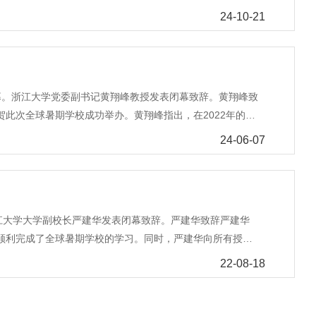
区、宁波软件学院、义乌“一带一路”国际医学院设分会
24-10-21
会场 义乌“一带一路”国际医学院分会场本次培训会邀请了教
合处二级调研员俞弼文，浙江大学研究生培养处处长王青
慧夏、财务信息技术管理办公室水甜甜，为师生们讲解公派
先，教育部留学服务中心出国处项目主管裴金灵、马丽为大
闭幕。浙江大学党委副书记黄翔峰教授发表闭幕致辞。黄翔峰致
体系、国家公派出国留学派出实务以及部分国家签证办理指
此次全球暑期学校成功举办。黄翔峰指出，在2022年的全
答了大家的关注问题。 然后，浙江省政府外事办综合处二级
共赢、共同繁荣的发展格局。浙江大学可持续发展全球暑期
、领保伴你行”为主题，同与会人员分享了海外主要安全风
24-06-07
性发展、智慧城市、数据可视化和智能无人系统等5个主题的
留学人员进一步提高安全风险防范意识、应急处理能力和自
，来自全球82个国家和地区的千余名优秀学生参加了本次全
要准备工作以及浙江大学研究生公派留学派出手续，并就学
人才，构建人类命运共同体，应对全球挑战。黄翔峰向所有
青青希望同学们珍惜公派留学的机会，赴世界一流大学或科
本次全球暑期学校得以圆满结束。最后，黄翔峰还代表浙江
争学有所专、学有所成、学有所用，为中国式现代化贡献浙
。浙江大学大学副校长严建华发表闭幕致辞。严建华致辞严建华
请，欢迎大家分享在浙江大学全球暑期学校获得的知识，呼
吴慧夏、财务信息技术管理办公室水甜甜为同学们详细介绍
顺利完成了全球暑期学校的学习。同时，严建华向所有授课
球暑校学生上课画面全球暑期学校总结视频回顾了全球暑期
学们的疑问。 研究生是实现中华民族伟大复兴的生力军，希
球暑期学校圆满闭幕。严校长指出，2022年全球暑期学校
跨学科学习，通过参与学术讲座、小组讨论和专业训练，加深
22-08-18
习，练就过硬本领，与时代同奋进、与祖国共发展，做到“成
学生们共同学习和沟通的障碍，得到了广泛的关注和热议。
新理念与行动，拓宽了国际化视野。14天挑战活动，以“绿
派留学研究生参会，学院（系）研究生科或对外交流事宜具体负
热情，让更多的人一起来思考紧迫的社会问题，以及如何让
和通讯邮件以每日解锁任务的形式为学生提供视频观看、社媒
次全球暑期学校，与国内外各个领域的顶尖学者进行了多种形