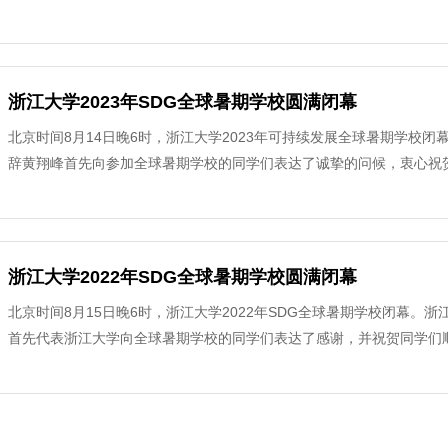
了2024年浙江大学研究生公派留学行前培训会，并在舟山校区、海宁校
场。 紫金港校区主会场 舟山校区分会场海宁校区分会场宁波软件学院分
育部留学服务中心出国处项目主管裴金灵、马丽，浙江省政府外事办综
青，浙江大学计划财务处会计核算中心紫金港分中心（东区）副主任吴
浙江大学2023年SDG全球暑期学校圆满闭幕
留学相关事宜。会议由浙江大学研究生培养处副处长倪加旎主持。 首
北京时间8月14日晚6时，浙江大学2023年可持续发展全球暑期学校
家详细解读了公派留学派出手续办理流程，包括国家公派出国留学服务
辞黄翔峰首先向参加全球暑期学校的同学们表达了诚挚的问候，衷心祝贺
导等。在互动答疑环节中，现场学生积极提问，裴老师和马老师耐心解
球发展高层对话会上，习近平主席提出共创普惠平衡、协调包容、合作
调研员俞弼文处长结合目前的国际形势，通过多个案例，以“海外多风险
学校以习近平新时代中国特色社会主义思想为指引，聚焦碳中和、包容
险、如何寻求领事保护、如何防范各类电信诈骗等实用信息，指导出国
关键模块，为可持续发展的未来提供了深刻理解。在为期14天的旅程中
我保护能力。随后，研究生培养处处长王青青向师生们介绍了行前的重
球暑期学校。浙江大学致力于培养具有全球视野和社会责任感的创新型
生关心的学籍异动、在外管理、财务手续办理等问题作了重点解读。王
浙江大学2022年SDG全球暑期学校圆满闭幕
授课老师、助教和志愿者们致以真诚的谢意，正是大家共同的努力，让
研机构，师从一流导师，坚守爱国主义精神，勤奋学习，勇于实践，力
北京时间8月15日晚6时，浙江大学2022年SDG全球暑期学校闭幕
大学向全体同学的积极参与表示了衷心的感谢，并向同学们发出诚挚邀
大力量。最后，计划财务处会计核算中心紫金港分中心（东区）副主任
首先代表浙江大学向全球暑期学校的同学们表达了感谢，并祝贺同学们
吁大家一年后再次相聚在浙江大学，以卓越的表现践行可持续发展。全
了研究生中长期出国财务报销和计财处系统操作流程，并耐心解答了同
老师、助教和志愿者们致以真诚的谢意，正是大家共同的努力，让本次全
学校的精彩片段。在为期两周的活动中，同学们参加了5个学术模块的
望同学们在公派留学的新征程中弘扬留学报国的光荣传统，矢志刻苦学
是浙江大学有史以来第一次在线上举办的全球暑期学校，克服了跨时区
了对全球化背景下可持续发展内涵及实现路径的认知，深入了解了全球最
功留学、健康留学、平安留学”。此次培训会共有400余名2024年公
浙江大学全球暑期学校的根本使命是激发同学们对可持续发展的兴趣和
色生活方式”为主线，融贯可持续发展主题与文化传播理念，暑校网站
责老师及其他近期拟因公出国（境）研究生参加了培训会。
社会变得更美好。来自全球81个国家和地区的近千名优秀学生参加本