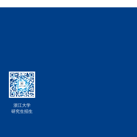
、中国艺术与文化。高超超发言在学院代表发言环节，环境
索可持续发展教育，践行可持续发展理念，加强与国内外其
也是人类生存和发展面临的最严峻环境挑战之一。为积极应
及整个社区分享从本次全球暑期学校学到的知识和难忘经
续未来的一大步。因此，学院开设“碳中和”模块课程，并
同学们通过全球暑期学校进一步了解和感知中国，了解浙江
和问题方面的专业知识，旨在启发学生了解和深入思考当前碳
江大学，也欢迎同学们未来有机会回到浙江大学交流学习、
够提高可持续发展意识，锻炼批判性思维，共同探索和解决
顾了全球暑期学校的精彩片段。在为期两周的活动中，同学
管理学院是一个具有社会责任感和全球视野的学院，希望通
学科学习，通过参与学术讲座、小组讨论和专业训练，加深
张蔚文介绍了本次“包容性发展”模块的四部分内容，即自
最新理念与行动，拓宽了国际化视野；参加了以“后疫情时代
策。张蔚文表示，该模块为发展背景下的全球治理、公平、
悉联合国的运作模式，了解世界重大事件的影响和未来可发挥
解包容性发展的理论和实践。王宏伟发言浙江大学伊利诺伊
续发展主题与文化传播理念，依托暑校网站和通讯邮件以每日
建设一个更加绿色和智能的未来，为学生提供更为优质的教学
的文化体验，感受中国艺术、文化和城市生活的魅力。赵和
、帝国理工学院、华盛顿大学、新加坡科技设计大学等世界
气候变化不仅是地球的生态危机，也是人类生存和发展面临
》以及《智能交通与智能移动》两个关键版块，并通过共同
识。当下需要国际社会共同努力，加大碳中和技术研发力
能城市的未来发展。唐谈发言艺术与考古学院百人计划研究
续发展目标发挥作用。在过去的几十年里，环境与资源学院
关的基本原理和尖端技术，今年的学术模块围绕“数据可视
浙江大学
次全球暑期学校开设了碳中和课程，我们邀请了耶鲁大学、
研究生招生
的指数级增长，从大量可用信息中提取有价值的见解并做出明
全球合作伙伴和浙江大学的 14 位杰出学者，分享他们在
的视觉表示有效地分析、解释和交流复杂的数据，同学们能
跨学科交流的平台，共同探讨碳中和的内涵与路径，为加速
院长、党委副书记程鹏教授表示，本次学院开设的“智能无人
解和深入思考当前碳排放问题和实现碳中和的路径。希望通
群体智能、智能制造和清洁能源。模块源自于信息物理系统