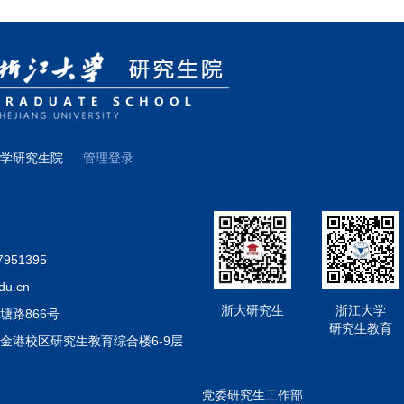
互动、知识阅读等多种形式的文化体验，让同学们感受浙大校园与课堂
式的交流是一次非常棒的经历和体验。严建华指出，浙江大学将继续探
与资源学院副教授高超超表示，全球气候变化不仅是地球的生态危机，
他利益相关者的沟通和对话，鼓励同学们与身边的同学、朋友、家人以
对气候变化，许多国家都提出了实现碳中和的承诺，碳中和将是迈向可持
历。最后，严建华还向全球暑期学校的同学们发出了诚挚邀请。他希望
邀请了来自本校和全球合作伙伴的14位杰出学者分享他们在解决碳中
大学，浙江大学真诚地欢迎同学们在新冠疫情结束后来中国、杭州和浙
排放问题和实现碳中和的路径。高超超希望，通过课程学习，同学们能
攻读学位，进行科学研究。暑校学生上课画面全球暑期学校总结视频回
全球气候挑战。张蔚文发言公共管理学院副院长张蔚文教授表示，公共
们参加了聚焦碳中和、包容性发展、智慧城市三大主题的学术模块的跨
过主办可持续发展主题系列活动，对海内外学者产生积极而深远的影响。
大学研究生院
管理登录
了对全球化背景下可持续发展内涵及实现路径的认知，深入了解了全球
然资源、土地和可持续性，包容型城市，消除贫困和饥饿，全球社会政
的城市治理”“建设安全可持续的粮食供应链”为议题的模拟联合国，熟
稳定和社会包容问题提供了跨学科和批判性的方法，让学生得以深入了
的作用；参加了14天挑战活动，以“绿色生活方式”为主线，融贯可持
大学厄巴纳香槟校区联合学院（ZJUI）副院长王宏伟教授表示，为了
解锁任务的形式为学生提供视频观看、社媒互动、知识阅读等多种形式
内容，在本次开设的“智慧城市”模块课程中，学院邀请了来自剑桥大学
平发言在学院代表发言环节，环境与资源学院副院长赵和平表示，全球
一流大学的知名导师，向同学们介绍了《智能物联网与智能服务机器人
7951395
最严峻的环境挑战之一。碳达峰、碳中和是应对气候变化挑战的全球共
探讨使同学们能够了解智慧城市的概念，掌握相关的基本知识，探索智
du.cn
度，高校间应加强跨学科、跨领域国际合作，为实现碳中和、落实可持
员唐谈表示，为了深入研究与创建大规模数据集的可视化和信息表示相
浙大研究生
浙江大学
塘路866号
与全球合作伙伴一起积极投身于可持续发展教育、科研和社会服务。本
研究生教育
化”主题展开。数据可视化在当今世界的重要性日益增长。随着数据集
金港校区研究生教育综合楼6-9层
伦敦大学学院、诺丁汉大学、汉诺威大学、法国环境与气候科学实验室等
智的决策变得越来越重要。唐谈希望，通过掌握必要的技能，通过直观
解决碳中和问题方面的专业知识，为来自世界各地的青年人才提供一个
够自信地驾驭数据驱动这一领域。程鹏发言控制科学与工程学院常务副
推进可持续发展目标贡献力量。赵和平表示，本次暑校旨在启发学生了
党委研究生工作部
系统”模块讨论了与可持续发展目标一致的关键主题，包括无人系统、