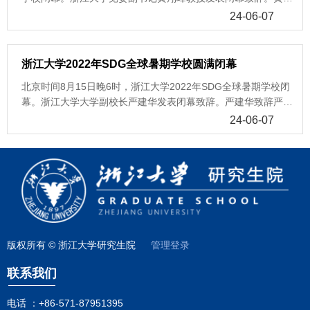
请了教育部留学服务中心出国处项目主管裴金灵、马丽，浙江省
峰致辞黄翔峰首先向参加全球暑期学校的同学们表达了诚挚的问
政府外事办综合处二级调研员俞弼文，浙江大学研究生培养处处
24-06-07
候，衷心祝贺此次全球暑期学校成功举办。黄翔峰指出，在2022
长王青青，浙江大学计划财务处会计核算中心紫金港分中心（东
年的全球发展高层对话会上，习近平主席提出共创普惠平衡、协
区）副主任吴慧夏、财务信息技术管理办公室水甜甜，为师生们
调包容、合作共赢、共同繁荣的发展格局。浙江大学可持续发展
讲解公派留学相关事宜。会议由浙江大学研究生培养处副处长倪
浙江大学2022年SDG全球暑期学校圆满闭幕
全球暑期学校以习近平新时代中国特色社会主义思想为指引，聚
加旎主持。 首先，教育部留学服务中心出国处项目主管裴金
北京时间8月15日晚6时，浙江大学2022年SDG全球暑期学校闭
焦碳中和、包容性发展、智慧城市、数据可视化和智能无人系统
灵、马丽为大家详细解读了公派留学派出手续办理流程，包括国
幕。浙江大学大学副校长严建华发表闭幕致辞。严建华致辞严建
等5个主题的关键模块，为可持续发展的未来提供了深刻理解。
家公派出国留学服务体系、国家公派出国留学派出实务以及部分
华首先代表浙江大学向全球暑期学校的同学们表达了感谢，并祝
在为期14天的旅程中，来自全球82个国家和地区的千余名优秀学
24-06-07
国家签证办理指导等。在互动答疑环节中，现场学生积极提问，
贺同学们顺利完成了全球暑期学校的学习。同时，严建华向所有
生参加了本次全球暑期学校。浙江大学致力于培养具有全球视野
裴老师和马老师耐心解答了大家的关注问题。 然后，浙江省政府
授课老师、助教和志愿者们致以真诚的谢意，正是大家共同的努
和社会责任感的创新型人才，构建人类命运共同体，应对全球挑
外事办综合处二级调研员俞弼文处长结合目前的国际形势，通过
力，让本次全球暑期学校圆满闭幕。严校长指出，2022年全球暑
战。黄翔峰向所有授课老师、助教和志愿者们致以真诚的谢意，
多个案例，以“海外多风险、领保伴你行”为主题，同与会人员分
期学校是浙江大学有史以来第一次在线上举办的全球暑期学校，
正是大家共同的努力，让本次全球暑期学校得以圆满结束。最
享了海外主要安全风险、如何寻求领事保护、如何防范各类电信
克服了跨时区学生们共同学习和沟通的障碍，得到了广泛的关注
后，黄翔峰还代表浙江大学向全体同学的积极参与表示了衷心的
诈骗等实用信息，指导出国留学人员进一步提高安全风险防范意
和热议。浙江大学全球暑期学校的根本使命是激发同学们对可持
感谢，并向同学们发出诚挚邀请，欢迎大家分享在浙江大学全球
识、应急处理能力和自我保护能力。随后，研究生培养处处长王
续发展的兴趣和热情，让更多的人一起来思考紧迫的社会问题，
暑期学校获得的知识，呼吁大家一年后再次相聚在浙江大学，以
青青向师生们介绍了行前的重要准备工作以及浙江大学研究生公
以及如何让社会变得更美好。来自全球81个国家和地区的近千名
卓越的表现践行可持续发展。全球暑校学生上课画面全球暑期学
派留学派出手续，并就学生关心的学籍异动、在外管理、财务手
版权所有 © 浙江大学研究生院
管理登录
优秀学生参加本次全球暑期学校，与国内外各个领域的顶尖学者
校总结视频回顾了全球暑期学校的精彩片段。在为期两周的活动
续办理等问题作了重点解读。王青青希望同学们珍惜公派留学的
进行了多种形式的交流是一次非常棒的经历和体验。严建华指
联系我们
中，同学们参加了5个学术模块的跨学科学习，通过参与学术讲
机会，赴世界一流大学或科研机构，师从一流导师，坚守爱国主
出，浙江大学将继续探索可持续发展教育，践行可持续发展理
座、小组讨论和专业训练，加深了对全球化背景下可持续发展内
义精神，勤奋学习，勇于实践，力争学有所专、学有所成、学有
念，加强与国内外其他利益相关者的沟通和对话，鼓励同学们与
涵及实现路径的认知，深入了解了全球最新理念与行动，拓宽了
电话 ：
+86-571-87951395
所用，为中国式现代化贡献浙大力量。最后，计划财务处会计核