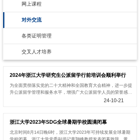
网上课程
对外交流
各类证明管理
交叉人才培养
2024年浙江大学研究生公派留学行前培训会顺利举行
为全面贯彻落实党的二十大精神和全国教育大会精神，进一步提
升公派留学管理和服务水平，增强广大公派留学人员的荣誉感和
责任感，并帮助他们以充分的准备和积极的心态迎接即将到来的
24-10-21
海外学习生活，研究生院于10月18日在浙江大学紫金港校区组织
召开了2024年浙江大学研究生公派留学行前培训会，并在舟山校
区、海宁校区、宁波软件学院、义乌“一带一路”国际医学院设分
浙江大学2023年SDG全球暑期学校圆满闭幕
会场。 紫金港校区主会场 舟山校区分会场海宁校区分会场宁波
北京时间8月14日晚6时，浙江大学2023年可持续发展全球暑期
软件学院分会场 义乌“一带一路”国际医学院分会场本次培训会邀
学校闭幕。浙江大学党委副书记黄翔峰教授发表闭幕致辞。黄翔