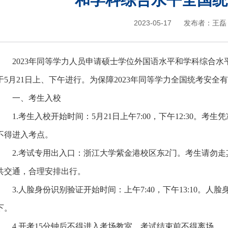
2023-05-17
发布者：
王磊
2023
年同等学力人员申请硕士学位外国语水平和学科综合水
于
5
月
21
日上、下午进行。为保障
2023
年同等学力全国统考安全有
一、考生入校
1.
考生入校开始时间：
5
月
21
日上午
7:00
，下午
12:30
。考生凭
不得进入考点。
2.
考试专用出入口：浙江大学紫金港校区东
2
门。考生请勿走
共交通，合理安排出行。
3.
人脸身份识别验证开始时间：上午
7:40
，下午
13:10
。人脸
下。
4.
开考
15
分钟后不得进入考场教室，考试结束前不得离场。