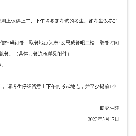
原则上仅供上午、下午均参加考试的考生。如考生仅参加
信扫码订餐。取餐地点为东
2
麦思威餐吧二楼，取餐时间
就餐。（具体订餐流程详见附件）
作。
准。请考生仔细留意上下午的考试地点，并至少提前
1
小
研究生院
2023
年
5
月
17
日