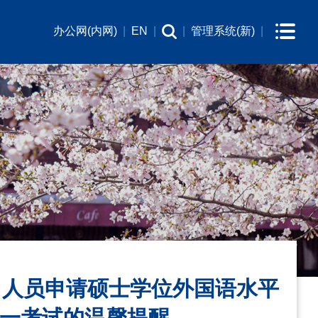
办公网(内网)
|
EN
|
|
管理系统(新)
|
力人员申请硕士学位外国语水平
一考试的温馨提醒