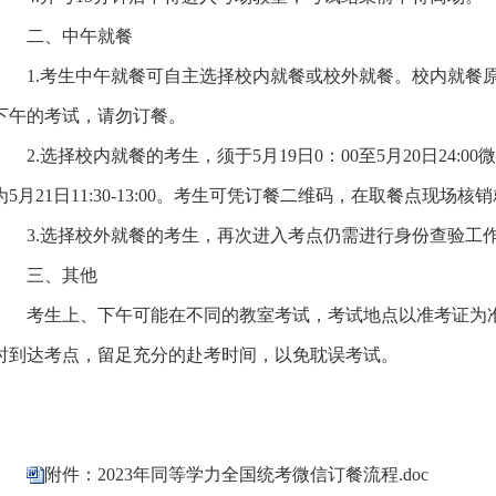
二、中午就餐
1.
考生中午就餐可自主选择校内就餐或校外就餐。校内就餐
下午的考试，请勿订餐。
2.
选择校内就餐的考生，须于
5
月
19
日
0
：
00
至
5
月
20
日
24:00
微
为
5
月
21
日
11:30-13:00
。考生可凭订餐二维码，在取餐点现场核销
3.
选择校外就餐的考生，再次进入考点仍需进行身份查验工
三、其他
考生上、下午可能在不同的教室考试，考试地点以准考证为
时到达考点，留足充分的赴考时间，以免耽误考试。
附件：2023年同等学力全国统考微信订餐流程.doc