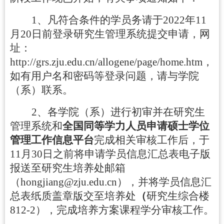
1
、凡符合条件的学员务请于
2022
年
11
月
20
日前登录研究生管理系统提交申请，网
址：
http://grs.zju.edu.cn/allogene/page/home.htm
，
如有用户名和密码等登录问题，请与学院
（系）联系。
2
、各学院（系）
进行初审
并在研究生
管理系统和
全国同等学力人员申请硕士学位
管理工作信息平台
完成相关审核工作后，于
11
月
30
日之前将申请学员信息汇总表电子版
报送至研究生培养处邮箱
（
hongjiang@zju.edu.cn
），并将学员信息汇
总表纸质盖章版交至培养处
（
研究生综合楼
812-2
），
完成培养方案课程学分审核工作。