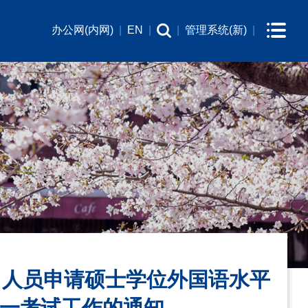
办公网(内网)
|
EN
|
|
管理系统(新)
|
力人员申请硕士学位外国语水平
一考试工作的通知