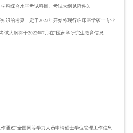
位学科综合水平考试科目、考试大纲见附件
3
。
等知识的考察，定于
2023
年开始将现行临床医学硕士专业
考试大纲将于
2022
年
7
月在
“
医药学研究生教育信息
工作通过
“
全国同等学力人员申请硕士学位管理工作信息