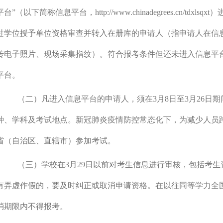
平台
”
（以下简称信息平台，
http://www.chinadegrees.cn/tdxlsqxt
）
过学位授予单位资格审查并转入在册库的申请人（指申请人在信
传电子照片、现场采集指纹）。符合报考条件但还未进入信息平
平台。
（二）凡进入信息平台的申请人，须在
3
月
8
日至
3
月
26
日期
种、学科及考试地点。新冠肺炎疫情防控常态化下，为减少人员
省（自治区、直辖市）参加考试。
（三）学校在
3
月
29
日以前对考生信息进行审核，包括考生
有弄虚作假的，要及时纠正或取消申请资格。在以往同等学力全
消期限内不得报考。