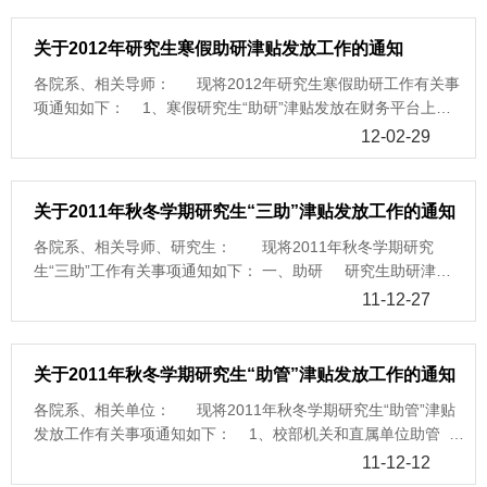
http://cwcx.zju.edu.cn/wingsoft/index.jsp； 2、助研操作方式
同酬金发放，摘要务必填写为：12春夏学期硕助研津贴或12春夏
关于2012年研究生寒假助研津贴发放工作的通知
学期博助研津贴，硕博须分开录入，完成助研津贴录入后，导出
各院系、相关导师： 现将2012年研究生寒假助研工作有关事
表格，签字、盖章交所在校区财务报销大厅处理； 3、本次助
项通知如下： 1、寒假研究生“助研”津贴发放在财务平台上操
研财务处理时间2012年6月1日-30日。需要学校配套经费的，导
作，请导师登陆浙江大学高级财务管理平台：
师务必于6月15日前完成。 4、注意事项 （1）助研津贴发
12-02-29
http://cwcx.zju.edu.cn/wingsoft/index.jsp； 2、操作方式同酬
放，导师要根据研究生实际工作量来核定，不能把研究生的助研
金发放，摘要为：12寒假硕助研津贴或12寒假博助研津贴，硕博
津贴挪作他用。助研津贴单人发放额超过8000元的，导师应书面
须分开录入，完成助研津贴录入后，导出表格，签字，盖章（院
说明理由，一式两份，经院系盖章同意，报研究生院备案后，交
关于2011年秋冬学期研究生“三助”津贴发放工作的通知
系所均可）交所在校区报销大厅处理； 3、寒假助研财务柜台
财务处办理。学校将对发放情况做个别审查。 （2）报销时请
各院系、相关导师、研究生： 现将2011年秋冬学期研究
办理时间2012年3月1日-3月31日； 4、注意事项 （1）请提
提醒财务操作人员，酬金类型须为“研究生助研津贴”，否则会产
生“三助”工作有关事项通知如下： 一、助研 研究生助研津贴
醒柜台操作人员，酬金类型务必为“研究生助研津贴”，寒假助研
生酬金性质不对，影响发放。 （3）助研配套的学生类别为：
发放在财务平台上操作，操作方式如下： 1、请导师登陆浙江
学校无配套； （2）学校每年四次的助研发放时间为：1月份
11-12-27
少民计划非在职研究生，七年制医学生，法律硕士（非法学）。
大学高级财务管理平台：
（秋冬学期助研），3月份（寒假助研），6月份（春夏学期助
导师发放完成后，研究生院管理处依据财务处的数据和学籍情
http://cwcx.zju.edu.cn/WFManager/login.jsp。 2、助研操作
研），9月份（暑期助研）； （3）助研津贴发放，导师要根据
况，统一配套；因有应届毕业生，请导师务必于6月15日前完成
方式同酬金发放，摘要务必填写为：11秋冬学期硕助研津贴或11
研究生实际工作量来核定，不能把研究生的助研津贴挪作他用。
关于2011年秋冬学期研究生“助管”津贴发放工作的通知
发放。 （4）学校每年四次的助研发放时间为：1月份（秋冬学
秋冬学期博助研津贴，硕博须分开录入，完成助研津贴录入后，
助研津贴单人单次原则上不超过8000元。助研津贴单人发放额超
期助研），3月份（寒假助研），6月份（春夏学期助研），9月
各院系、相关单位： 现将2011年秋冬学期研究生“助管”津贴
导出表格，签字，盖章后交所在校区财务报销大厅处理； 3、
过8000元的，导师应书面说明理由，一式两份，经院系签字盖章
份（暑期助研），如导师在上一次遗漏未发放的，可在下次补
发放工作有关事项通知如下： 1、校部机关和直属单位助管
秋冬助研津贴发放安排在1月份，财务柜台处理时间2012年1月4
同意，一份送报研究生院，一份交财务处办理用。学校将对发放
发，但学校配套部分原则上不再补发； （5）研究生助研津贴
请填写附件1：《校部机关和直属单位助管津贴发放表》； 2、
日始。需要学校配套经费的，导师务必于1月15日前完成。
11-12-12
情况做个别审查。 （4）研究生助研津贴不得发给已经终结或
不得发给已经终结或毕业的学生，也不能发放给本科学号的学
院系助管 请院系负责助管工作的老师填写附件2：《院系助管
4、注意事项 （1）助研津贴发放，导师要根据研究生实际工