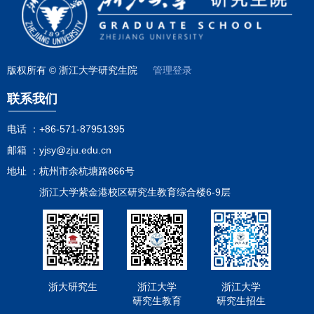
成。4、注意事项 （1）助研津贴发放，导师要根据研究生实际
工部何俊杰老师，逾期不再受理。 联系人：何俊杰E－mail：
行，具体操作方式和时间敬请留意本科生院通知； 2、研究生
在此次递交发放表的时候，确认下学期分管此项工作的老师邮箱
工作量来核定，不能把研究生的助研津贴挪作他用。助研津贴单
hejunjie@zju.edu.cn联系地址：玉泉教11-219室 附件1： 操作
公共课助教（研究生公共英语、政治等）由研究生培养处经
和工作电话。 8、下学期助管岗位分配同本学期，如个别单位
人发放额超过8000元的，导师应书面说明理由，一式两份，经院
指南.doc 研究生管理处2011年9月5日
办。 四、联系人 研究生院联系人：何老师，联系电话：
需要变动，请于6月15日前递交相关报告（领导签字，盖部门
系盖章同意，一份由院系送报研究生院备案，一份财务处办理
87951272，hejunjie@zju.edu.cn； 财务处联系人：郑老师，
章），至教11-222室。 三、助教 1、研究生助教（协助导师本
用。学校将对发放情况做个别审查。 （2）报销时请提醒财务
版权所有 © 浙江大学研究生院
管理登录
联系电话：88981096，zhenglz@zju.edu.cn； 院系联系人：
科教学）在现代教务管理系统中进行，具体操作方式和时间敬请
操作人员，酬金类型须为“研究生助研津贴”，否则会产生酬金性
见附件2。 附件1： 助研操作指南.doc 附件2： 院系三助联系
留意本科生院通知； 2、研究生公共课助教（研究生公共英
质不对，影响后续配套等工作。 （3）学校进行配套的学生类
联系我们
人.
语、政治等）由研究生培养处经办。 四、联系人 研工部联系
别为，尚在规定学制内的：07级之前（不含07级）的非在职博士
计划财务
人：何老师，联系电话：87951446，hejunjie@zju.edu.cn；
生，应届法硕生， 7年制医学硕士生，非在职少民计划研究生。
电话 ：
+86-571-87951395
财务处联系人：郑老师，联系电话：88981096，
博士生按导师每月发放>=200，学校每月补贴300的比例配套（5
研究生院管理
邮箱 ：
yjsy@zju.edu.cn
zhenglz@zju.edu.cn； 院系联系人：详见附件4。 附件1：操
个月合计1500元），硕士生导师每月发放>=100，学校每月补贴
作指南.doc附件2：院系助管津贴发放表.xls附件3：机关和直属
50元（合计250元）的标准进行配套。 学校于导师发放完成
地址 ：
杭州市余杭塘路866号
2011年12月26日
单位助管津贴发放表.xls附件4：院系三助工作联系人.xls 计划财
后，研究生院管理处依据财务处的数据和学籍情况，统一配
浙江大学紫金港校区研究生教育综合楼6-9层
务处研究生管理处2012年5月30日
套； 注：因本次有应届毕业生，请导师务必于6月24日前完成
助研发放，否则部分学生将无法配套。 （5）学校每年四次的
助研发放时间为：1月份（秋冬学期助研），3月份（寒假助
研），6月份（春夏学期助研），9月份（暑期助研），如导师在
上一次遗漏未发放的，可在下次补发，但学校配套部分原则上不
再补发； （6）研究生助研津贴不得发给已经终结或毕业的学
浙大研究生
浙江大学
浙江大学
生，也不能发放给本科学号的学生。 （7）博士生激励计划的
研究生教育
研究生招生
学生本次也按助研方式操作，详情留意培养处相关文件和通知。