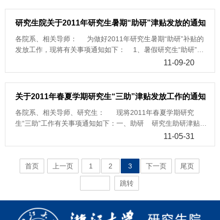
毕业的学生，也不能发放给本科学号的学生。 5、其他 附件
生。 （6）博士生引领计划学生的激励津贴本次也按助研方式
津贴发放表》； 注：院系开支助管津贴的卡号一般为xxxxxx-
作量来核定，不能把研究生的助研津贴挪作他用。助研津贴单人
1为2011年秋冬学期助研津贴发放后的学校配套名单，如对助研
操作，摘要为：2011-2012学年引领计划导师津贴，详情见培养
5420xx,xxxxxx-5433xx； 3、助管金额发放标准：研究生助管
单次原则上不超过8000元。发放额超过8000元的，导师应书面
研究生院关于2011年研究生暑期“助研”津贴发放的通知
配套有疑问，请发邮件到hejunjie@zju.edu.cn信箱. 附件
处通知，
津贴上限为每小时15元，半天45元，依据工作量酌情发放，据实
说明理由，一式两份，经院系盖章同意，一份由院系送报研究生
1： 2011秋冬学期助研配套名单.xls 附件2：院系三助联系人.xls
http://grs.zju.edu.cn:8080/News/html/grs/pygcjgl/gcgl/gcgl_tz/2012
各院系、相关导师： 为做好2011年研究生暑期“助研”补贴的
列支。为保证教学和科研，学生担任助管每周不超过4个半天，
院，一份交财务处办理用。学校将对发放情况做个别审查。
研究生管理处计划财务处2012.2.29
05-28/274-20120528164522.html。二、助管 1、院系助管
发放工作，现将有关事项通知如下： 1、暑假研究生“助研”津
月金额不超过720元，总额不超过每个岗位每个长学期3600元的
（2）报销时请务必提醒财务操作人员，酬金类型须为“研究生助
请院系负责助管工作的老师填写附件2：《院系助管津贴发放
贴发放在财务平台上操作，请导师登陆浙江大学高级财务管理平
标准（一个岗位可有多人兼任），申报时津贴发放不得超过规定
11-09-20
研津贴”，否则会产生酬金性质不对，影响发放。 （3）学校
表》； 注：院系开支助管津贴的卡号一般为xxxxxx-
台：http://cwcx.zju.edu.cn/wingsoft/index.jsp； 2、操作方式
金额。 4、本次发放的为2011秋冬学期全部助管津贴，请各单
进行配套的学生类别为：非在职少民计划研究生，应届法硕生，
5420xx,xxxxxx-5433xx； 2、校部机关和直属单位助管 请填
同酬金发放，摘要为：11暑期硕士生助研津贴或11暑期博士生助
位做好统计工作。 5、助管津贴上报截止时间：2011年12月21
7年制医学硕士生。属于配套类别的学生，秋冬学期助研，博士
写附件3：《校部机关和直属单位助管津贴发放表》； 3、助管
研津贴，须分开录入，完成助研津贴录入后，导出表格，签字，
日，逾期将于下学期发放。 6、邮件标题格式为：xx（单位
关于2011年春夏学期研究生“三助”津贴发放工作的通知
生导师发放津贴>=1000元，学校配套1500元，硕士生导师发放
金额发放标准：津贴上限为每小时15元，半天45元，依据工作量
盖章（院系所均可）交所在校区报销大厅处理。 注意：请提醒
名）11秋冬学期助管津贴，电子文本发送到
津贴>=500元，学校配套250元。未到数额的按比例配套。
酌情发放，据实列支。为保证教学和科研，学生担任助管每周不
各院系、相关导师、研究生： 现将2011年春夏学期研究
柜台操作人员，酬金类型务必为“研究生助研津贴”。 3、截至
hejunjie@zju.edu.cn 7、各单位请将签字盖章后的文本递交到
学校将于导师发放完成后，研究生院管理处依据财务处的数据和
超过4个半天，月金额不超过720元，总额不超过每个岗位每个长
生“三助”工作有关事项通知如下：一、助研 研究生助研津贴发
时间：2011年9月30日；因6日-7日发放工资需要，柜台从9月8
教11-219办公室。 附件1： 机关和直属单位助管津贴发放
学籍情况，统一配套； （4）学校每年四次的助研发放时间
学期3600元的标准（一个岗位可有多人兼任），申报时津贴发放
放在财务平台上操作，操作方式如下： 1、请导师登陆浙江大
日起开始受理本次助研发放； 4、注意事项 （1）助研相关
11-05-31
表.xls附件2： 院系助管津贴发放表.xls 计划财务处研究生院管
为：1月份（秋冬学期助研），3月份（寒假助研），6月份（春
不超过规定金额。 本次发放的为春夏学期全部助管津贴，请各
学高级财务管理平台：
政策仍同原先规定； （2）暑假助研学校无配套； （3）学
理处2011年12月12日
夏学期助研），9月份（暑期助研），如导师在上一次遗漏未发
单位做好统计工作。 4、助管上报时间：6月1日-6月15日，逾
http://cwcx.zju.edu.cn/wingsoft/index.jsp； 2、助研操作方式
校每年四次的助研发放时间为：1月份（秋冬学期助研），3月份
放的，可在下次补发，但学校配套部分原则上不再补发；
期将于下学期发放。 5、邮件标题格式为：xx（单位名）12春
首页
上一页
1
2
3
下一页
尾页
同酬金发放，摘要务必填写为：11春夏学期硕士生助研津贴或11
（寒假助研），6月份（春夏学期助研），9月份（暑期助研），
（5）研究生助研津贴不得发给已经终结或毕业的学生，也不能
夏学期助管津贴发放； 6、邮箱地址为：
春夏学期博士生助研津贴，硕博须分开录入，完成助研津贴录入
操作时间为1个月左右，如导师在上一次遗漏未发放的，可在下
发放给本科学号的学生。 二、助管 详见：关于2011年秋冬
跳转
hejunjie@zju.edu.cn 7、为加强管理，保证助管岗位的合理使
后，导出表格，签字，盖章交所在校区财务报销大厅处理；
次补发，但学校配套部分原则上不再补发； （4）请不要给本
学期研究生“助管”津贴发放工作的通知，
用，2012年秋冬学期助管招聘将采用开学初党委研工部统一发通
3、本次助研财务处理时间2011年6月1日-30日，6月7日之后财
科学号及已终结学生发放助研津贴； 5、其他 上学期可以补
http://ygb.zju.edu.cn/news_info.asp?id=4477。 三、助教
知，公布相关单位助管工作人员的邮箱等，学生投递简历，单位
务柜台受理。需要学校配套经费的，导师务必于6月24日前完
发配套的同学，如有遗漏等问题，请于9月15日前，邮件联系研
1、研究生助教（协助导师本科教学）在现代教务管理系统中进
进行招聘，并将录用名单递交研工部备案的方式进行，请各单位