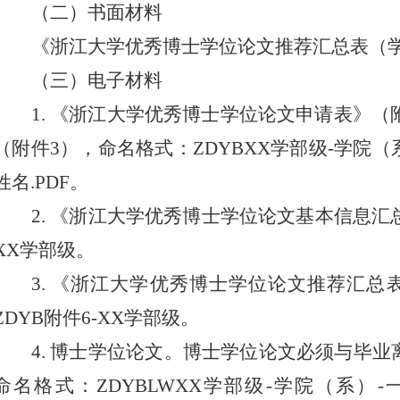
（二）
书
面
材料
《浙江大学优秀博士学位论文推荐汇总表（
（三）电子
材料
1.
《浙江大学优秀博士学位论文申请表》（
（附件
3
）
，
命名
格式：
ZDYB
XX
学部级
-
学院（
姓名
.PDF
。
2.
《浙江大学
优秀博士学位论文
基本信息
汇
XX
学部级
。
3.
《浙江大学优
秀博士学位论文
推荐
汇总
ZDYB
附件
6-
XX
学部级
。
4.
博士学位论文。博士学位论文必须与毕业
命名格式：
ZDYBLW
XX
学部级
-
学院（系）
-