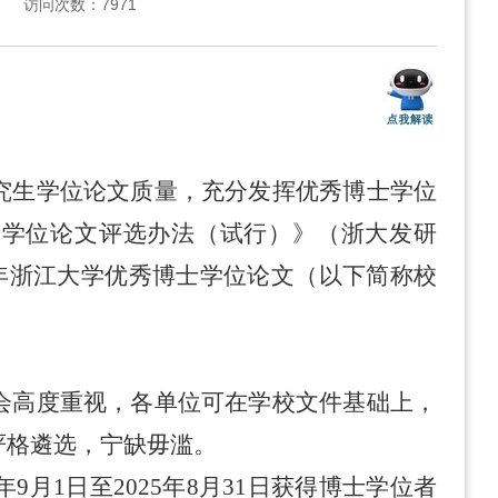
访问次数：
7971
究生学位论文质量，充分发挥优秀博士学位
士学位论文评选办法（试行）》（
浙大发研
年浙江
大学优秀博士学位论文
（以下简称校
会高度重视，各单位可在学校文件基础上，
严格遴选，宁缺毋滥。
年
9
月
1
日至
202
5
年
8
月
3
1
日获得博士学位者