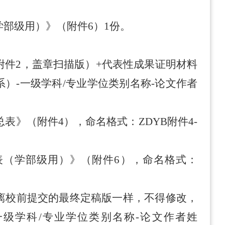
学部级用）》（
附件
6
）
1
份
。
附件
2
，盖章扫描版
）
+
代表性成果证明材料
系）
-
一级
学科
/
专业学位类别
名称
-
论文
作者
总表
》（
附件
4
）
，命名格式：
ZDYB
附件
4-
表
（
学部
级
用）
》（附件
6
），命名格式：
离校前提交的最终定稿版一样，不得修改，
一级学科
/
专业学位类别名称
-
论文作者姓