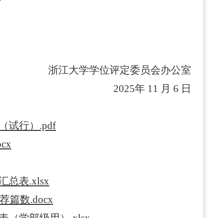
浙江大学学位评定委员会办公室
2
025
年
11
月
6
日
（试行）
.pdf
ocx
汇总表
.xlsx
荐篇数
.docx