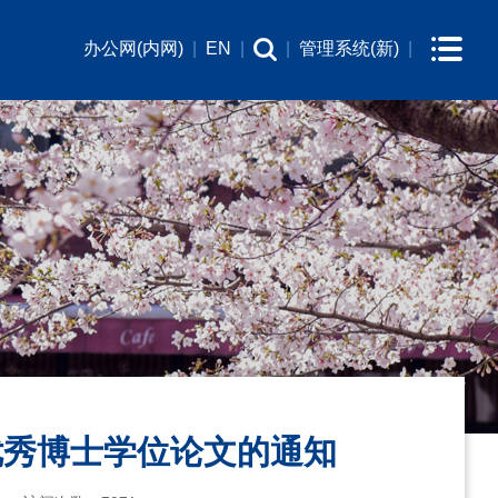
办公网(内网)
|
EN
|
|
管理系统(新)
|
优秀博士学位论文的通知