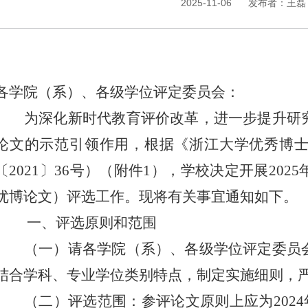
2025-11-06
发布者：
王磊
各
学院
（
系
）、各
级学位评定委员会：
为深化新时代教育评价改革，进一步提升研
论文的示范引领作用，
根据《浙江大学优秀博
〔
2021
〕
36
号
）（附件
1
），
学校决定开展
2025
优博论文）
评选工作
。现将有关事宜通知如下。
一、评选原则和范围
（一）请各学院（系）、各级学位评定委员
结合学科、专业学位类别特点，制定实施细则，
（二）评选范围：参评论文原则上应为
202
4