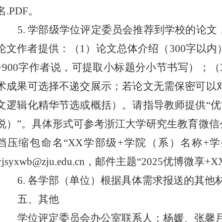
名
.PDF
。
5.
学部级学位评定委员会推荐到学校的论文
论文作者提供：（
1
）论文总体介绍（
300
字以内
+900
字作者说，可提取小标题分小节书写）；（
术成果可选择不递交展示；若论文无需保密可以
文逻辑化精华节选或概括）。请指导教师提供“
说）”。具体形式可参考浙江大学研究生教育微信
档压缩包命名“
XX
学部级
+
学院（系）名称
+
学
yjsyxwb@zju.edu.cn
，邮件主题“
202
5
优博微享
+
X
6.
各
学部
（单位）
根据具体需求
报送的
其他
五、其他
学位
评定委员会办公室
联系人：杨媛、张馨