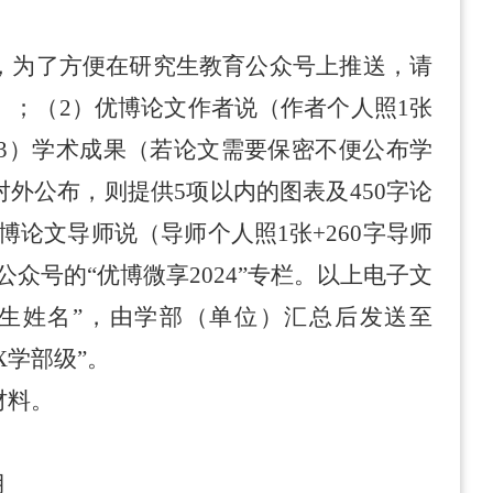
，为了方便在研究生教育公众号上推送，请
）；（
2
）优博论文作者说（作者个人照
1
张
3
）学术成果（若论文需要保密不便公布学
对外公布，则提供
5
项以内的图表及
450
字论
优博论文导师说（导师个人照
1
张
+260
字导师
公众号的“优博微享
2024
”专栏。以上电子文
生姓名”，由学部（单位）汇总后发送至
X
学部级
”。
材料。
月