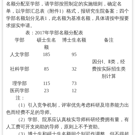
名额分配至学部，请学部按照制定的实施细则，确定名
单，以学部汇总表（附件1）格式，报研究生院备案；四个
学部名额划分见表1，此名额为基准名额，具体请按申报要
求据实申请。
表：2017年学部名额分配表
学部
硕士生名
博士生名额
备注
额
人文学部
185
95
因分Ⅰ、Ⅱ类，经
社科学部
85
32
费按实际招生类
别计算
理学部
115
73
医药学部
23
12
注：
（1）引入竞争机制，评审优先考虑科研及培养能力出
色而经费不足的导师。
（2）学部、院系应认真核实导师科研经费拥有量，有
人工费可开支岗助的导师，原则上不予资助。
（3）博士生和硕士生名额间个别可作调整，但不得超