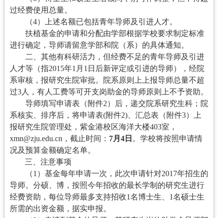
过经费使用总量。
（4）上述名额已包括青年导师及引进人才。
扶植基金的申请和分配由学部根据学校要求制定标准
进行确定，导师请留意学部和院（系）的具体通知。
二、其他有科研活力，但经费不足的青年导师及引进
人才等（指2015年1月1日后新评定或引进的导师），经院
系审核，报研究生院审批。院系原则上上报导师总量不超
过3人，有人工费等可开支岗助金的导师原则上不予资助。
导师填写申请表（附件2）后，递交院系研究生科；院
系核实、排序后，将申请表(附件2)、汇总表（附件3）上
报研究生院管理处，紫金港校区海洋大楼403室，
xmn@zju.edu.cn，截止时间：
7月4日
。学
校将按照申请情
况及预算金额确定名单。
三、
注意事项
（1）基金每年申请一次，此次申请针对2017年招生的
导师。分硕、博，按照今年招收的最长学制的研究生进行
经费资助，每位导师最多支持招收1名博士生、1名硕士生
所需的出资金额，据实申报。