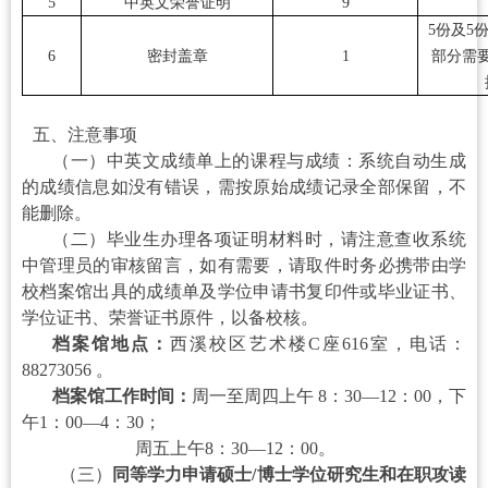
5
中英文荣誉证明
9
5份及5
6
密封盖章
1
部分需
五、注意事项
（一）
中英文成绩单上的课程与成绩
：系统自动生成
的成绩信息如没有错误，需按原始成绩记录全部保留，不
能删除。
（二）
毕业生办理各项证明材料时，请注意查收系统
中管理员的审核留言，如有需要，请取件时务必携带由学
校档案馆出具的成绩单及学位申请书复印件或毕业证书、
学位证书、荣誉证书原件，以备校核。
档案馆地点：
西溪校区艺术楼C座616室，电话：
88273056 。
档案馆工作时间：
周一至周四上午 8：30—12：00，下
午1：00—4：30；
周五上午8：30—12：00。
（三）
同等学力申请硕士/博士学位研究生和在职攻读