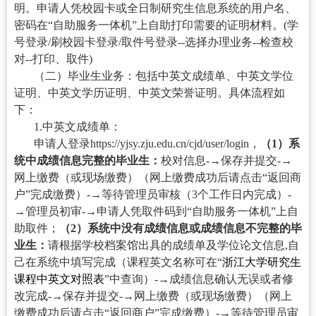
明。申请人
凭校园卡或全日制研究生信息系统的用户名、
密码在“自助服务一体机”上自助打印需要的证明材料。(学
号登录/刷校园卡登录/取件号登录--选择办理业务--检查校
对--打印、取件)
（二）毕业生业务：
包括中英文成绩单、
中英文学位
证明、中英文学历证明、中英文荣誉证明。具体流程如
下：
1.中英文成绩单：
申请人登录
https://yjsy.zju.edu.cn/cjd/user/login
，
（1）系
统中成绩信息完整的毕业生：
校对信息
-→
保存并提交-→
网上缴费（或现场缴费）（网上缴费成功后请点击“返回商
户”完成缴费）
-→
等待管理员审核（3个工作日内完成）
-
→
管理员初审
-→
申请人凭取件码到“自助服务一体机”上自
助取件；
（2）系统中没有成绩信息或成绩信息不完整的毕
业生：
请根据学校档案馆出具的成绩单及学位论文信息,自
己在系统中填写完成（课程英文名称可在“
浙江大学研究生
课程中英文对照表
”中查询）
-→
成绩信息确认无误或者修
改完成
-→
保存并提交
-→
网上缴费（或现场缴费）（网上
缴费成功后请点击“返回商户”完成缴费）-→等待管理员审