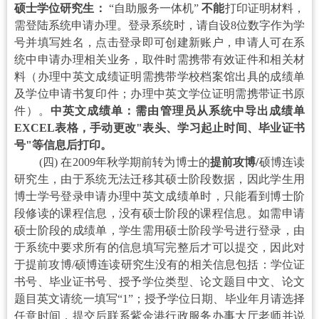
硕士学位研究生：
“自助服务一体机”
不能
打印证明材料，
需登陆系统申请办理。
登录系统时，请自设8位数字作为学
号并填写姓名，点击登录即可创建新账户，申请人可在系
统中申请办理相关业务，取件时需携带
有效证件和相关材
料（办理中英文成绩证明需携带学校档案馆出具的成绩单
及学位申请书复印件；办理中英文学位证明需携带证书原
件）
。
中英文成绩单：需由管理员从系统中导出成绩单
EXCEL表格，手动更改"表头、学习起止时间、毕业证书
号"等信息后打印。
(四) 在
2009年秋学期前转为博士的
提前攻博/
硕博连读
研究生
，
由于系统无法
迁移其硕士阶段
数据，因此学生用
博士学号登录申请办理中英文成绩单时，只能看到博士阶
段修读的课程信息，没有硕士阶段的课程信息。如需申请
硕士阶段的成绩单，学生需用硕士阶段学号进行登录，由
于
系统中要求所有的信息填写完整后才可以提交，因此
对
于提前攻博/硕博连读
研究生
没有的相关信息包括：学位证
书号、毕业证书号、授予学位类型、
论文题目中文、
论文
题目英文
请统一填写“1”；
授予学位日期、
毕业年月请选择
任意时间，
提交后联系紫金港行政服务办事大厅老师并说