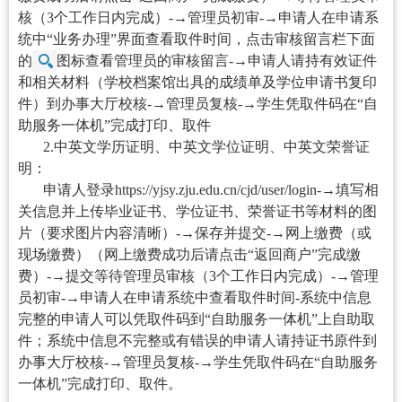
核（3个工作日内完成）
-→
管理员初审
-→
申请人在
申
请系
统中“业务办理”界面查看取件时间，点击审核留言栏下面
的
图标查看管理员的审核留言-→申请人请持有效证件
和相关材料（学校档案馆出具的成绩单及学位申请书复印
件）到办事大厅校核-→管理员复核-→学生凭取件码在“自
助服务一体机”完成打印、取件
2.
中英文学历证明、中英文学位证明、中英文荣誉证
明：
申请人登录
https://yjsy.zju.edu.cn/cjd/user/login
-→填写相
关信息并上传毕业证书、学位证书、荣誉证书等材料的图
片（要求图片内容清晰）-→保存并提交-→网上缴费（或
现场缴费）（网上缴费成功后请点击“返回商户”完成缴
费）-→提交等待管理员审核（3个工作日内完成）-→管理
员初审-→申请人在申请系统中查看取件时间-系统中信息
完整的申请人可以凭取件码到“自助服务一体机”上自助取
件；系统中信息不完整或有错误的申请人请持证书原件到
办事大厅校核-→管理员复核-→学生凭取件码在“自助服务
一体机”完成打印、取件。