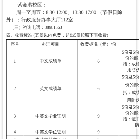
紫金港校区：
周一至周五：
8:30-12:00、
13:30-17:00 （节假日除
外）
；
行政服务办事大厅112室
（三）咨询电话
：88981563
四、收费标准 (五份以内免费，超出5份按照下表收费)
序号
办理项目
收费标准（元）/份
5份及5
份的部
中文成绩单
1
6
括：成绩
用防
5份及5
份的部
2
英文成绩单
6
括：成绩
用防
5份及5
份的部
3
中英文毕业证明
9
括：证书
防
4
中英文学位证明
9