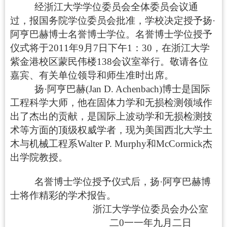
经浙江大学学位委员会全体委员会议通
过，报国务院学位委员会批准，学校决定授予扬·
阿亨
巴赫
博士名誉博士学位。名誉博士学位授予
仪式将于
2011
年
9
月
7
日下午
1
：
30
，在浙江大学
紫金港校区蒙民伟楼
138
会议室举行。敬请各位
嘉宾、有关单位领导和师生准时出席。
扬·阿亨巴赫
(Jan D. Achenbach)
博士是国际
工程科学大师，他在固体力学和无损检测领域作
出了杰出的贡献，是国际上波动学和无损检测技
术等方面的顶级权威学者，现为美国西北大学土
木与机械工程系
Walter P. Murphy
和
McCormick
杰
出学院教授。
名誉博士学位授予仪式后，扬·阿亨
巴赫
博
士将作精彩的学术报告。
浙江大学学位委员会办公室
二
0
一一年
九月二日