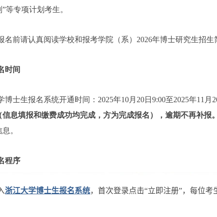
划”等专项计划考生。
报名前请认真阅读学校和报考学院（系）
2026
年博士研究生
招生
名时间
学博士生报名系统开通时间：
2025
年
10
月
20
日
9:00
至
2025
年
11
月
2
（信息填报和缴费成功均完成，方为完成报名），逾期不再补报
信息。
名程序
入
浙江大学博士生报名系统
，首次登录点击“立即注册”，每位