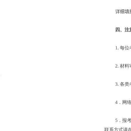
详细填
四、注
1.
每位
2.
材料
3.
各类
4
．网
5
．报
联系方式请