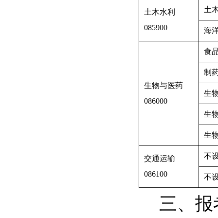
土
土木水利
085900
海
食
制
生物与医药
生
086000
生
生
不
交通运输
086100
不
三、报