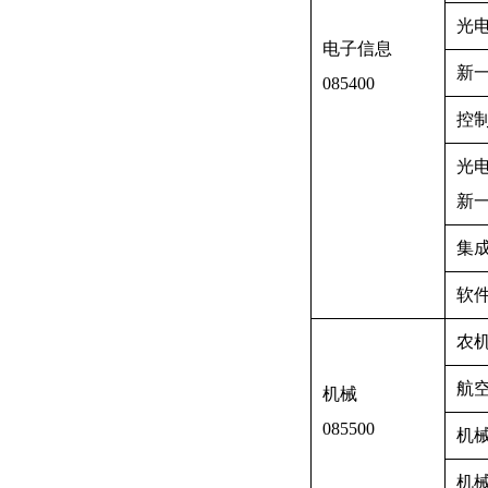
光
电子信息
新
085400
控
光
新
集
软
农
航
机械
085500
机
机