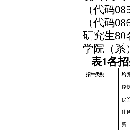
（代码
08
（代码
08
研究生
80
学院（系
表
1
各招
招生类别
培
控
仪
计
新