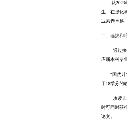
从20
生，在强化
业素养卓越
二、选拔和
通过接
应届本科毕
“
国优计
于
18
学分的
攻读非
时可同时获
论文。