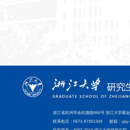
浙江省杭州市余杭塘路866号 浙江大学紫
联系电话：0571-87951349 邮箱：yjsy-zs